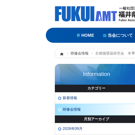
HOME
当会について
研修会情報
京都循環器研究会 冬季
Information
カテゴリー
新着情報
研修会情報
月別アーカイブ
2026年09月