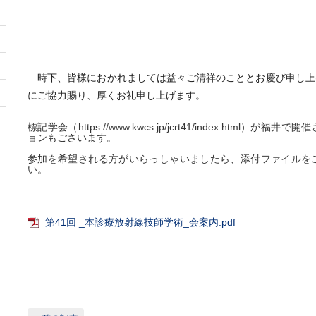
時下、皆様におかれましては益々ご清祥のこととお慶び申し上
にご協力賜り、厚くお礼申し上げます。
標記学会（https://www.kwcs.jp/jcrt41/index.htm
ョンもごさいます。
参加を希望される方がいらっしゃいましたら、添付ファイルを
い。
第41回 _本診療放射線技師学術_会案内.pdf